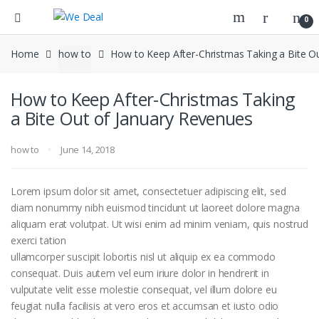
0
Home
how to
How to Keep After-Christmas Taking a Bite O
How to Keep After-Christmas Taking
a Bite Out of January Revenues
how to
June 14, 2018
Lorem ipsum dolor sit amet, consectetuer adipiscing elit, sed
diam nonummy nibh euismod tincidunt ut laoreet dolore magna
aliquam erat volutpat. Ut wisi enim ad minim veniam, quis nostrud
exerci tation
ullamcorper suscipit lobortis nisl ut aliquip ex ea commodo
consequat. Duis autem vel eum iriure dolor in hendrerit in
vulputate velit esse molestie consequat, vel illum dolore eu
feugiat nulla facilisis at vero eros et accumsan et iusto odio