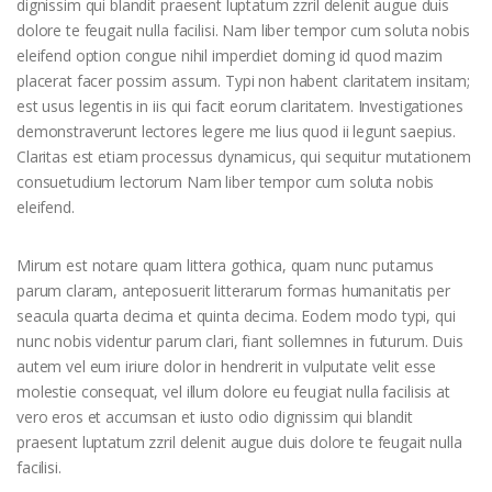
dignissim qui blandit praesent luptatum zzril delenit augue duis
dolore te feugait nulla facilisi. Nam liber tempor cum soluta nobis
eleifend option congue nihil imperdiet doming id quod mazim
placerat facer possim assum. Typi non habent claritatem insitam;
est usus legentis in iis qui facit eorum claritatem. Investigationes
demonstraverunt lectores legere me lius quod ii legunt saepius.
Claritas est etiam processus dynamicus, qui sequitur mutationem
consuetudium lectorum Nam liber tempor cum soluta nobis
eleifend.
Mirum est notare quam littera gothica, quam nunc putamus
parum claram, anteposuerit litterarum formas humanitatis per
seacula quarta decima et quinta decima. Eodem modo typi, qui
nunc nobis videntur parum clari, fiant sollemnes in futurum. Duis
autem vel eum iriure dolor in hendrerit in vulputate velit esse
molestie consequat, vel illum dolore eu feugiat nulla facilisis at
vero eros et accumsan et iusto odio dignissim qui blandit
praesent luptatum zzril delenit augue duis dolore te feugait nulla
facilisi.