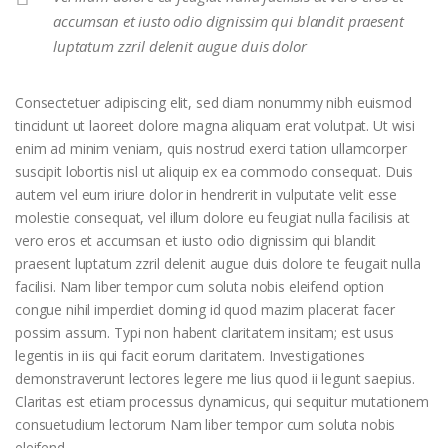
accumsan et iusto odio dignissim qui blandit praesent
luptatum zzril delenit augue duis dolor
Consectetuer adipiscing elit, sed diam nonummy nibh euismod
tincidunt ut laoreet dolore magna aliquam erat volutpat. Ut wisi
enim ad minim veniam, quis nostrud exerci tation ullamcorper
suscipit lobortis nisl ut aliquip ex ea commodo consequat. Duis
autem vel eum iriure dolor in hendrerit in vulputate velit esse
molestie consequat, vel illum dolore eu feugiat nulla facilisis at
vero eros et accumsan et iusto odio dignissim qui blandit
praesent luptatum zzril delenit augue duis dolore te feugait nulla
facilisi. Nam liber tempor cum soluta nobis eleifend option
congue nihil imperdiet doming id quod mazim placerat facer
possim assum. Typi non habent claritatem insitam; est usus
legentis in iis qui facit eorum claritatem. Investigationes
demonstraverunt lectores legere me lius quod ii legunt saepius.
Claritas est etiam processus dynamicus, qui sequitur mutationem
consuetudium lectorum Nam liber tempor cum soluta nobis
eleifend.