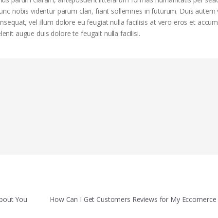
nc nobis videntur parum clari, fiant sollemnes in futurum. Duis autem
onsequat, vel illum dolore eu feugiat nulla facilisis at vero eros et accu
enit augue duis dolore te feugait nulla facilisi.
About You
How Can I Get Customers Reviews for My Eccomerce