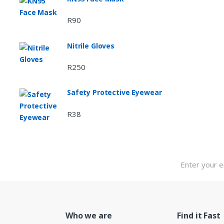
R
90
Nitrile Gloves
R
250
Safety Protective Eyewear
R
38
Who we are
Find it Fast