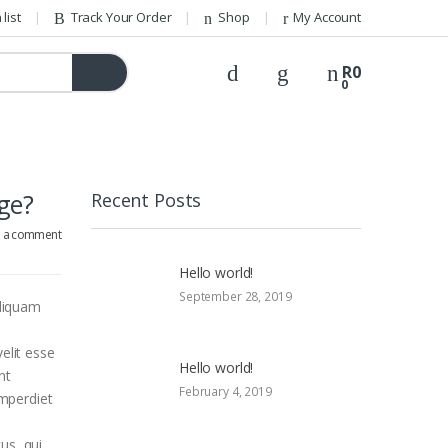
list
Track Your Order
Shop
My Account
R
0
0
ge?
Recent Posts
e a comment
Hello world!
September 28, 2019
aliquam
elit esse
Hello world!
nt
February 4, 2019
imperdiet
us, qui