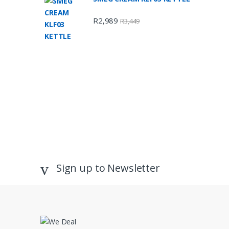
R
2,989
R
3,449
Sign up to Newsletter