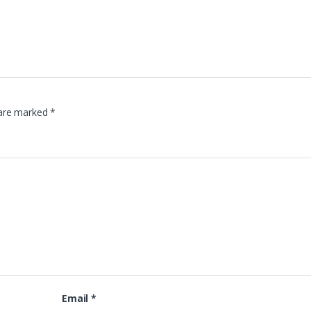
 are marked
*
Email
*