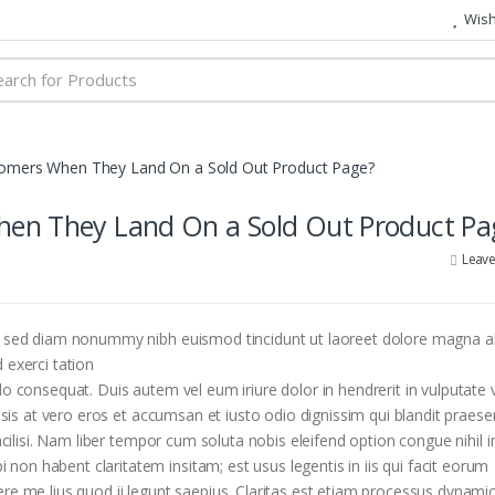
Wish 
h
tomers When They Land On a Sold Out Product Page?
en They Land On a Sold Out Product Pa
Leav
it, sed diam nonummy nibh euismod tincidunt ut laoreet dolore magna 
 exerci tation
o consequat. Duis autem vel eum iriure dolor in hendrerit in vulputate v
lisis at vero eros et accumsan et iusto odio dignissim qui blandit praese
facilisi. Nam liber tempor cum soluta nobis eleifend option congue nihil 
on habent claritatem insitam; est usus legentis in iis qui facit eorum
re me lius quod ii legunt saepius. Claritas est etiam processus dynamic