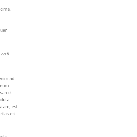
ecima.
tuer
zzril
 enim ad
l eum
msan et
soluta
itam; est
ritas est
cula