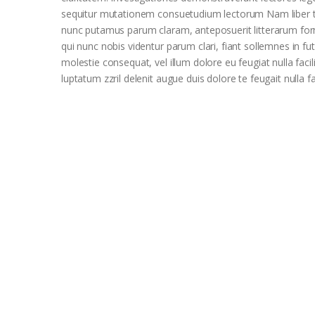
sequitur mutationem consuetudium lectorum Nam liber t
nunc putamus parum claram, anteposuerit litterarum fo
qui nunc nobis videntur parum clari, fiant sollemnes in fu
molestie consequat, vel illum dolore eu feugiat nulla faci
luptatum zzril delenit augue duis dolore te feugait nulla fac