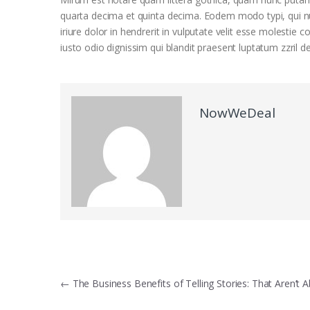
quarta decima et quinta decima. Eodem modo typi, qui nu
iriure dolor in hendrerit in vulputate velit esse molestie c
iusto odio dignissim qui blandit praesent luptatum zzril del
NowWeDeal
Post
←
The Business Benefits of Telling Stories: That Aren’t 