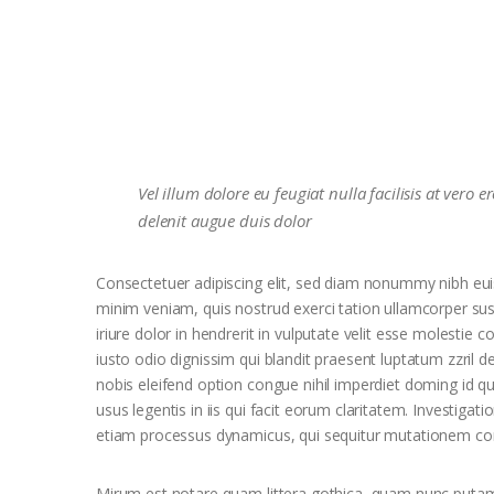
Vel illum dolore eu feugiat nulla facilisis at vero
delenit augue duis dolor
Consectetuer adipiscing elit, sed diam nonummy nibh eui
minim veniam, quis nostrud exerci tation ullamcorper sus
iriure dolor in hendrerit in vulputate velit esse molestie c
iusto odio dignissim qui blandit praesent luptatum zzril d
nobis eleifend option congue nihil imperdiet doming id 
usus legentis in iis qui facit eorum claritatem. Investigat
etiam processus dynamicus, qui sequitur mutationem co
Mirum est notare quam littera gothica, quam nunc putam