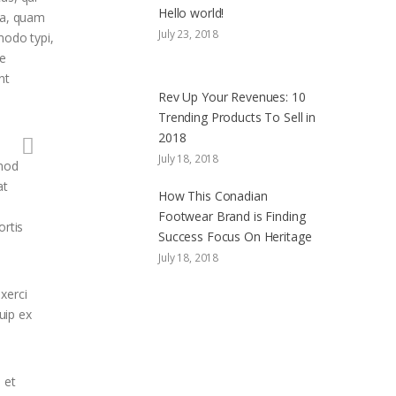
Hello world!
ca, quam
July 23, 2018
modo typi,
se
nt
Rev Up Your Revenues: 10
Trending Products To Sell in
2018
July 18, 2018
smod
at
How This Conadian
Footwear Brand is Finding
ortis
Success Focus On Heritage
July 18, 2018
xerci
quip ex
 et