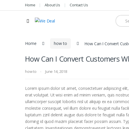
Home
About Us
Contact Us
Searc
for:
Home
how to
How Can I Convert Cus
How Can I Convert Customers Wh
how to
June 14, 2018
Lorem ipsum dolor sit amet, consectetuer adipiscing el
erat volutpat. Ut wisi enim ad minim veniam, quis nostrud
ullamcorper suscipit lobortis nisl ut aliquip ex ea commod
molestie consequat, vel illum dolore eu feugiat nulla faci
luptatum zzril delenit augue duis dolore te feugait nulla 
doming id quod mazim placerat facer possim assum. Typi n
claritatem. Investigationes demonstraverunt lectores lege