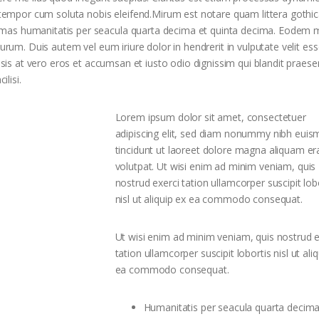
empor cum soluta nobis eleifend.Mirum est notare quam littera gothi
rmas humanitatis per seacula quarta decima et quinta decima. Eodem 
turum. Duis autem vel eum iriure dolor in hendrerit in vulputate velit es
lisis at vero eros et accumsan et iusto odio dignissim qui blandit praese
ilisi.
Lorem ipsum dolor sit amet, consectetuer
adipiscing elit, sed diam nonummy nibh eui
tincidunt ut laoreet dolore magna aliquam er
volutpat. Ut wisi enim ad minim veniam, quis
nostrud exerci tation ullamcorper suscipit lob
nisl ut aliquip ex ea commodo consequat.
Ut wisi enim ad minim veniam, quis nostrud e
tation ullamcorper suscipit lobortis nisl ut ali
ea commodo consequat.
Humanitatis per seacula quarta decima