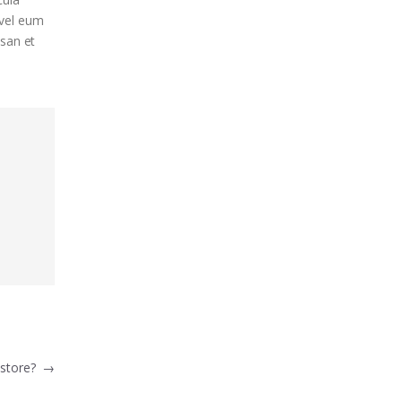
 vel eum
msan et
 store?
→